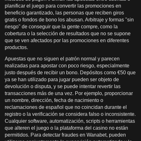
planificar el juego para convertir las promociones en
beneficio garantizado, las personas que reciben giros
gratis o fondos de bono los abusan. Arbitraje y formas "sin
riesgo" de conseguir que la gente compre, como la
cobertura o la selección de resultados que no se supone
que se ven afectados por las promociones en diferentes
productos.
Apuestas que no siguen el patrón normal y parecen
realizadas para apostar con poco riesgo, especialmente
justo después de recibir un bono. Depósitos como €50 que
ya se han utilizado para jugar pueden ser objeto de
devolución o disputa, y se puede intentar revertir las
transacciones más de una vez. Por ejemplo, proporcionar
un nombre, dirección, fecha de nacimiento o
reclamaciones de español que no coincidan durante el
registro o la verificación se considera falso o inconsistente.
Cualquier software, automatización, scripts o herramientas
que alteren el juego o la plataforma del casino no están
permitidos. Para detectar fraudes en Wanabet, pueden