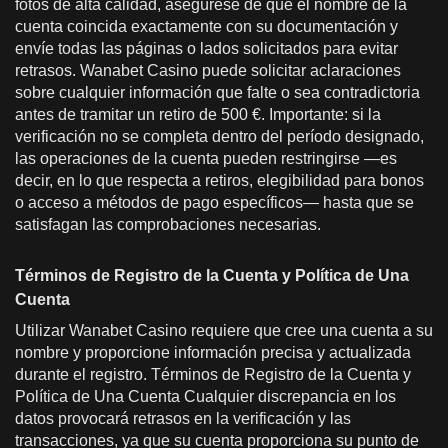
fotos de alta calidad, asegúrese de que el nombre de la
cuenta coincida exactamente con su documentación y
envíe todas las páginas o lados solicitados para evitar
retrasos. Wanabet Casino puede solicitar aclaraciones
sobre cualquier información que falte o sea contradictoria
antes de tramitar un retiro de 500 €. Importante: si la
verificación no se completa dentro del período designado,
las operaciones de la cuenta pueden restringirse —es
decir, en lo que respecta a retiros, elegibilidad para bonos
o acceso a métodos de pago específicos— hasta que se
satisfagan las comprobaciones necesarias.
Términos de Registro de la Cuenta y Política de Una
Cuenta
Utilizar Wanabet Casino requiere que cree una cuenta a su
nombre y proporcione información precisa y actualizada
durante el registro. Términos de Registro de la Cuenta y
Política de Una Cuenta Cualquier discrepancia en los
datos provocará retrasos en la verificación y las
transacciones, ya que su cuenta proporciona su punto de