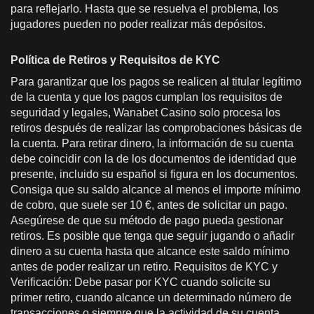
para reflejarlo. Hasta que se resuelva el problema, los
jugadores pueden no poder realizar más depósitos.
Política de Retiros y Requisitos de KYC
Para garantizar que los pagos se realicen al titular legítimo
de la cuenta y que los pagos cumplan los requisitos de
seguridad y legales, Wanabet Casino solo procesa los
retiros después de realizar las comprobaciones básicas de
la cuenta. Para retirar dinero, la información de su cuenta
debe coincidir con la de los documentos de identidad que
presente, incluido su español si figura en los documentos.
Consiga que su saldo alcance al menos el importe mínimo
de cobro, que suele ser 10 €, antes de solicitar un pago.
Asegúrese de que su método de pago pueda gestionar
retiros. Es posible que tenga que seguir jugando o añadir
dinero a su cuenta hasta que alcance este saldo mínimo
antes de poder realizar un retiro. Requisitos de KYC y
Verificación: Debe pasar por KYC cuando solicite su
primer retiro, cuando alcance un determinado número de
transacciones o siempre que la actividad de su cuenta