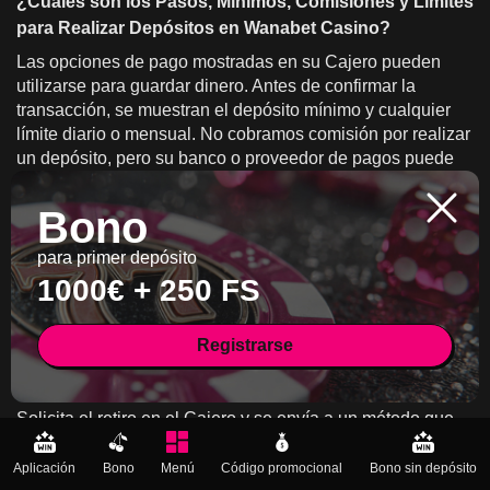
¿Cuáles son los Pasos, Mínimos, Comisiones y Límites
para Realizar Depósitos en Wanabet Casino?
Las opciones de pago mostradas en su Cajero pueden
utilizarse para guardar dinero. Antes de confirmar la
transacción, se muestran el depósito mínimo y cualquier
límite diario o mensual. No cobramos comisión por realizar
un depósito, pero su banco o proveedor de pagos puede
hacerlo. Por razones de seguridad, los depósitos deben
proceder de una cuenta bancaria a su nombre y utilizar la
Bono
misma información personal que su perfil de Wanabet. Es
posible que detengamos los retiros hasta que se pague el
para primer depósito
saldo y solicitemos prueba de que es titular del método de
1000€ + 250 FS
pago si un depósito se revierte o se devuelve.
Registrarse
¿Por Qué Podría Retrasarse un Pago, Cuánto Tarda en
Procesarse y Cuáles son los Importes Mínimos?
Solicita el retiro en el Cajero y se envía a un método que
podamos confirmar que es suyo. Al solicitar un retiro, se
muestran el importe mínimo y cualquier límite específico
Aplicación
Bono
Menú
Código promocional
Bono sin depósito