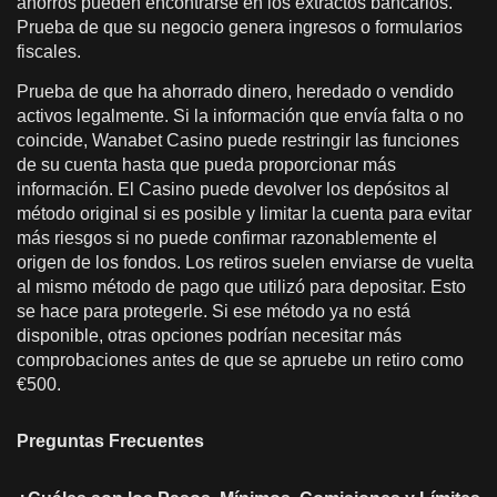
ahorros pueden encontrarse en los extractos bancarios.
Prueba de que su negocio genera ingresos o formularios
fiscales.
Prueba de que ha ahorrado dinero, heredado o vendido
activos legalmente. Si la información que envía falta o no
coincide, Wanabet Casino puede restringir las funciones
de su cuenta hasta que pueda proporcionar más
información. El Casino puede devolver los depósitos al
método original si es posible y limitar la cuenta para evitar
más riesgos si no puede confirmar razonablemente el
origen de los fondos. Los retiros suelen enviarse de vuelta
al mismo método de pago que utilizó para depositar. Esto
se hace para protegerle. Si ese método ya no está
disponible, otras opciones podrían necesitar más
comprobaciones antes de que se apruebe un retiro como
€500.
Preguntas Frecuentes