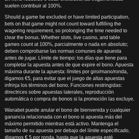
suelen contribuir al 100%.
Should a game be excluded or have limited participation,
bets on that game might not count toward fulfilling the
wagering requirement, so prolonging the time needed to
clear the bonus. Whether slots, live casino, and table
games count at 100%, parcialmente o nada en absoluto;
deben comprobarse las normas comunes de apuesta
antes de jugar. Límite de tiempo: los días que tiene para
completar la apuesta antes de que expire el bono. Apuesta
máxima durante la apuesta: límites por giro/mano/ronda,
digamos €5, para evitar que el juego de altas apuestas
infrinja los términos del bono. Funciones restringidas:
directrices sobre apuestas laterales, reproducción
automática o compra de bonos si la promoción las excluye.
Wanabet puede anular el bono de bienvenida y cualquier
ganancia relacionada con el bono si apuesta más del
máximo permitido mientras está activo. Mantenga el
tamaño de su apuesta por debajo del límite especificado,
digamos € 5 por ronda, hasta que la apuesta esté