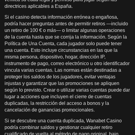
directrices aplicables a España.
Si el casino detecta información errónea o engañosa,
podría hacer preguntas antes de permitir retiros —incluido
un retiro de 100 € o más— o limitar algunas operaciones
de la cuenta hasta que se corrija la información. Según la
Política de Una Cuenta, cada jugador solo puede tener
una cuenta. Esto incluye circunstancias en las que la
misma persona, dispositivo, hogar, dirección IP,
instrumento de pago, correo electrónico u otro identificador
vincula varias cuentas. Las normas están destinadas a
proteger los saldos de los jugadores, evitar ventajas
injustas y garantizar que las promociones se apliquen
según lo previsto. Crear o utilizar varias cuentas puede dar
lugar a acciones que incluyen el cierre de cuentas
duplicadas, la restricción del acceso a bonos y la
cancelación de ganancias promocionales.
Si se descubre una cuenta duplicada, Wanabet Casino
podría combinar saldos y gestionar cualquier retiro
cualificado de vuelta al método de pago original, bajo