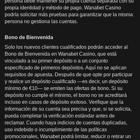
persona debe mantener su propia cuenta separada con su
propia identidad y método de pago. Wanabet Casino
podría solicitar más pruebas para garantizar que la misma
persona no gestiona las cuentas.
Bono de Bienvenida
Solo los nuevos clientes cualificados podrán acceder al
Bono de Bienvenida en Wanabet Casino, que está
vinculado a su primer depósito o a un conjunto
especificado de primeros depósitos. Aquí no se aplican
requisitos de apuesta. Después de que opte por participar
y realice un depósito cualificado —es decir, un depósito
mínimo de €10— se emiten las ofertas de bono. Si su
depósito no cumple el mínimo, el bono no se acreditará
incluso en casos de depósito exitoso. Verifique que la
información de su cuenta sea precisa y que, si se solicita,
pueda completar la verificación estándar antes de
reclamar. Cuando haya indicios de cuentas duplicadas,
uso indebido o incumplimiento de las políticas
promocionales, Wanabet podrá limitar, reducir o retirar un