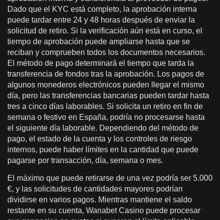
Dado que el KYC está completo, la aprobación interna
puede tardar entre 24 y 48 horas después de enviar la
solicitud de retiro. Si la verificación aún está en curso, el
tiempo de aprobación puede ampliarse hasta que se
reciban y comprueben todos los documentos necesarios.
El método de pago determinará el tiempo que tarda la
transferencia de fondos tras la aprobación. Los pagos de
algunos monederos electrónicos pueden llegar el mismo
día, pero las transferencias bancarias pueden tardar hasta
tres a cinco días laborables. Si solicita un retiro en fin de
semana o festivo en España, podría no procesarse hasta
el siguiente día laborable. Dependiendo del método de
pago, el estado de la cuenta y los controles de riesgo
internos, puede haber límites en la cantidad que puede
pagarse por transacción, día, semana o mes.
El máximo que puede retirarse de una vez podría ser 5.000
€, y las solicitudes de cantidades mayores podrían
dividirse en varios pagos. Mientras mantiene el saldo
restante en su cuenta, Wanabet Casino puede procesar