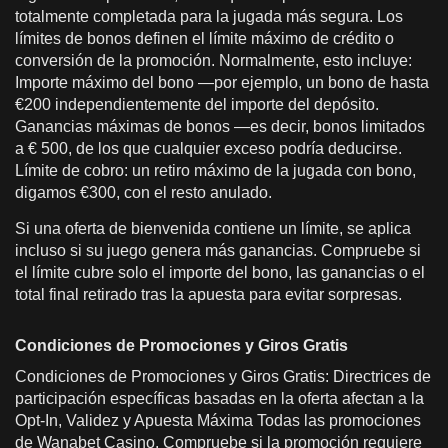
totalmente completada para la jugada más segura. Los
límites de bonos definen el límite máximo de crédito o
conversión de la promoción. Normalmente, esto incluye:
Importe máximo del bono —por ejemplo, un bono de hasta
€200 independientemente del importe del depósito.
Ganancias máximas de bonos —es decir, bonos limitados
a € 500, de los que cualquier exceso podría deducirse.
Límite de cobro: un retiro máximo de la jugada con bono,
digamos €300, con el resto anulado.
Si una oferta de bienvenida contiene un límite, se aplica
incluso si su juego genera más ganancias. Compruebe si
el límite cubre solo el importe del bono, las ganancias o el
total final retirado tras la apuesta para evitar sorpresas.
Condiciones de Promociones y Giros Gratis
Condiciones de Promociones y Giros Gratis: Directrices de
participación específicas basadas en la oferta afectan a la
Opt-In, Validez y Apuesta Máxima Todas las promociones
de Wanabet Casino. Compruebe si la promoción requiere