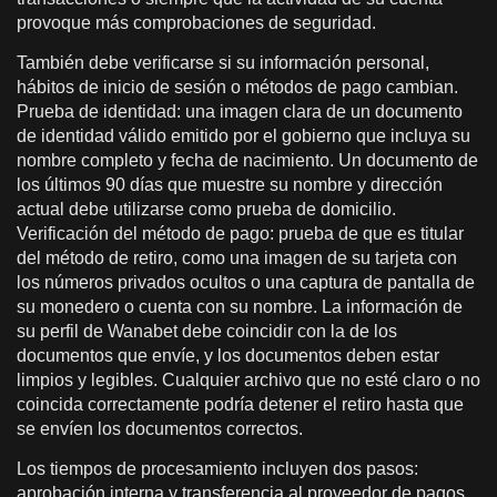
provoque más comprobaciones de seguridad.
También debe verificarse si su información personal,
hábitos de inicio de sesión o métodos de pago cambian.
Prueba de identidad: una imagen clara de un documento
de identidad válido emitido por el gobierno que incluya su
nombre completo y fecha de nacimiento. Un documento de
los últimos 90 días que muestre su nombre y dirección
actual debe utilizarse como prueba de domicilio.
Verificación del método de pago: prueba de que es titular
del método de retiro, como una imagen de su tarjeta con
los números privados ocultos o una captura de pantalla de
su monedero o cuenta con su nombre. La información de
su perfil de Wanabet debe coincidir con la de los
documentos que envíe, y los documentos deben estar
limpios y legibles. Cualquier archivo que no esté claro o no
coincida correctamente podría detener el retiro hasta que
se envíen los documentos correctos.
Los tiempos de procesamiento incluyen dos pasos:
aprobación interna y transferencia al proveedor de pagos.