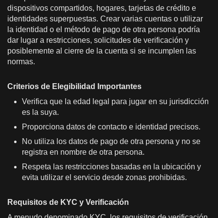
dispositivos compartidos, hogares, tarjetas de crédito e
identidades superpuestas. Crear varias cuentas o utilizar
la identidad o el método de pago de otra persona podría
dar lugar a restricciones, solicitudes de verificación y
posiblemente al cierre de la cuenta si se incumplen las
normas.
Criterios de Elegibilidad Importantes
Verifica que la edad legal para jugar en su jurisdicción
es la suya.
Proporciona datos de contacto e identidad precisos.
No utiliza los datos de pago de otra persona y no se
registra en nombre de otra persona.
Respeta las restricciones basadas en la ubicación y
evita utilizar el servicio desde zonas prohibidas.
Requisitos de KYC y Verificación
A menudo denominado KYC, los requisitos de verificación