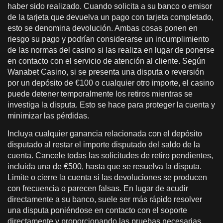
haber sido realizado. Cuando solicita a su banco o emisor
de la tarjeta que devuelva un pago con tarjeta completado,
esto se denomina devolución. Ambas cosas ponen en
riesgo su pago y podrían considerarse un incumplimiento
de las normas del casino si las realiza en lugar de ponerse
en contacto con el servicio de atención al cliente. Según
Wanabet Casino, si se presenta una disputa o reversión
por un depósito de €100 o cualquier otro importe, el casino
puede detener temporalmente los retiros mientras se
investiga la disputa. Esto se hace para proteger la cuenta y
minimizar las pérdidas.
Incluya cualquier ganancia relacionada con el depósito
disputado al restar el importe disputado del saldo de la
cuenta. Cancele todas las solicitudes de retiro pendientes,
incluida una de €500, hasta que se resuelva la disputa.
Limite o cierre la cuenta si las devoluciones se producen
con frecuencia o parecen falsas. En lugar de acudir
directamente a su banco, suele ser más rápido resolver
una disputa poniéndose en contacto con el soporte
directamente y proporcionando las pruebas necesarias.